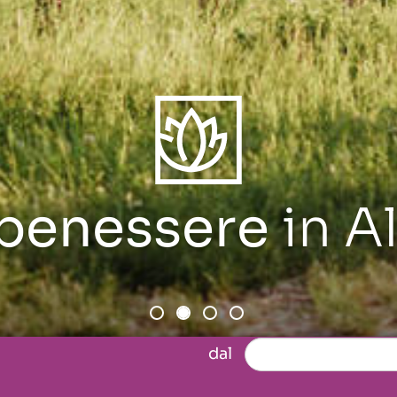
 benessere
in A
dal