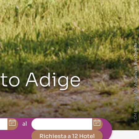
© IDM Südtirol–Alto Adige/Ivan Bortondello
lto Adige
al
Richiesta a 12 Hotel